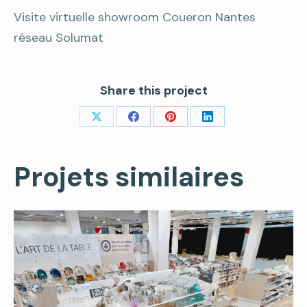
Visite virtuelle showroom Coueron Nantes
réseau Solumat
Share this project
Share
Share
Share
Share
on
on
on
on
Projets similaires
X
Facebook
Pinterest
LinkedIn