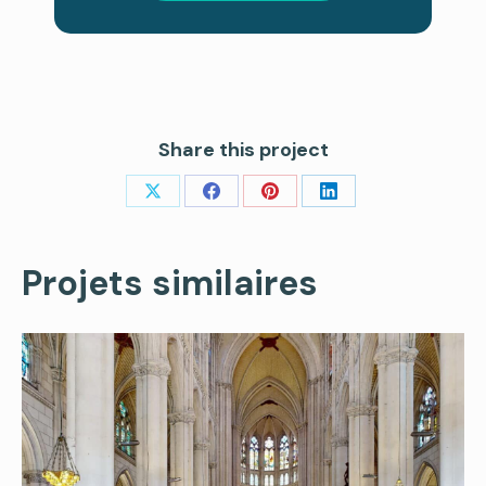
Share this project
Share
Share
Share
Share
on
on
on
on
X
Facebook
Pinterest
LinkedIn
Projets similaires