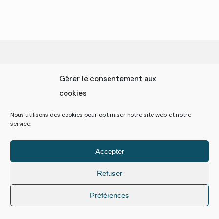
Gérer le consentement aux
cookies
#PORTFOLIO
Nous utilisons des cookies pour optimiser notre site web et notre
Nos références
service.
Accepter
Découvrez quelques unes de nos 700
références. Des magasins aux salles de sports,
Refuser
en passant par les écoles et centres de
Préférences
formations… vous découvrirez des visites