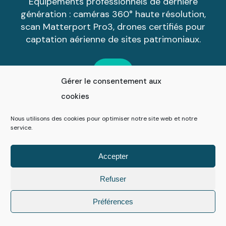
Équipements professionnels de dernière
génération : caméras 360° haute résolution,
scan Matterport Pro3, drones certifiés pour
captation aérienne de sites patrimoniaux.
Gérer le consentement aux
cookies
Nous utilisons des cookies pour optimiser notre site web et notre
Accompagnement personnalisé
service.
De l'audit initial à la formation de vos équipes,
nous vous accompagnons à chaque étape.
Accepter
Support technique et maintenance inclus pour
Refuser
garantir la pérennité de votre investissement.
Préférences