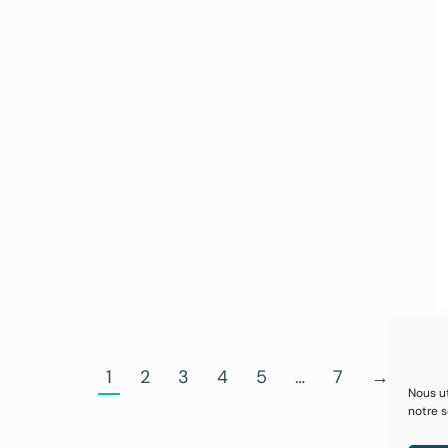
1
2
3
4
5
…
7
→
Nous ut
notre s