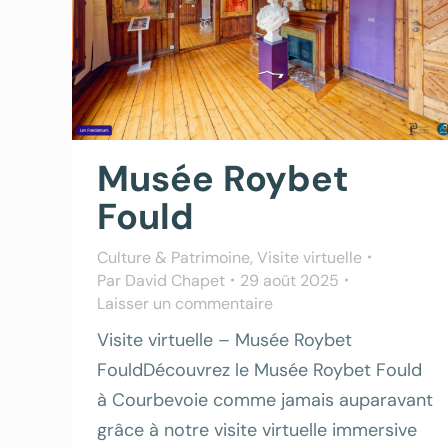
Musée Roybet
Fould
Culture & Patrimoine
,
Visite virtuelle
Par
David Chapet
29 août 2025
Laisser un commentaire
Visite virtuelle – Musée Roybet
FouldDécouvrez le Musée Roybet Fould
à Courbevoie comme jamais auparavant
grâce à notre visite virtuelle immersive