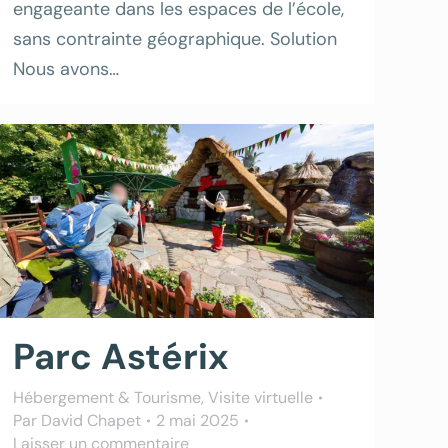
engageante dans les espaces de l’école,
sans contrainte géographique. Solution
Nous avons…
Parc Astérix
Hébergement & Tourisme
,
Visite virtuelle
Par
David Chapet
2 mai 2025
Laisser un commentaire