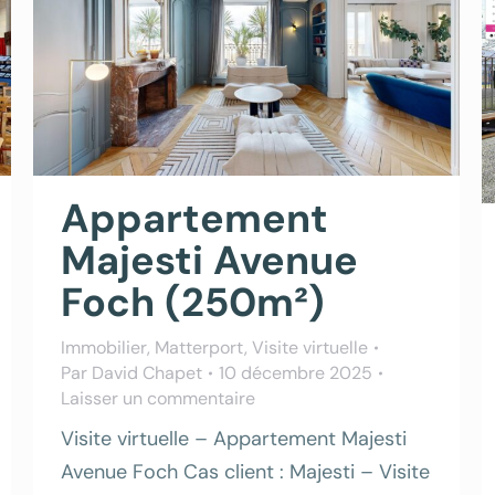
Appartement
Majesti Avenue
Foch (250m²)
Immobilier
,
Matterport
,
Visite virtuelle
Par
David Chapet
10 décembre 2025
Laisser un commentaire
Visite virtuelle – Appartement Majesti
Avenue Foch Cas client : Majesti – Visite