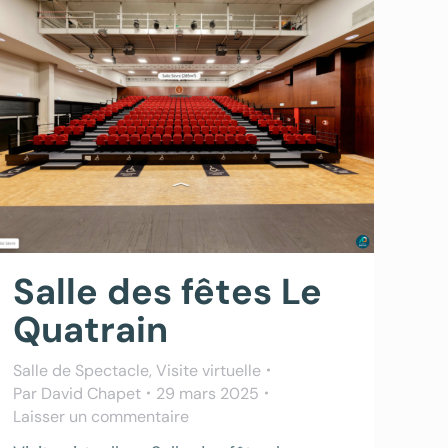
Salle des fêtes Le
Quatrain
Salle de Spectacle
,
Visite virtuelle
Par
David Chapet
29 mars 2025
Laisser un commentaire