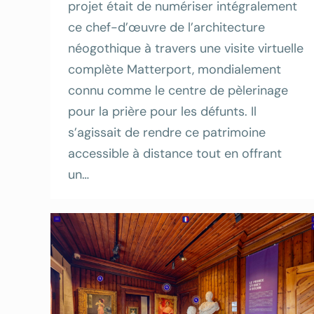
projet était de numériser intégralement
ce chef-d’œuvre de l’architecture
néogothique à travers une visite virtuelle
complète Matterport, mondialement
connu comme le centre de pèlerinage
pour la prière pour les défunts. Il
s’agissait de rendre ce patrimoine
accessible à distance tout en offrant
un…