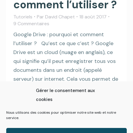
comment l’utiliser ?
Tutoriels
Par
David Chapet
18 août 2017
9 Commentaires
Google Drive : pourquoi et comment
l’utiliser ? Qu’est ce que c’est ? Google
Drive est un cloud (nuage en anglais), ce
qui signifie qu’il peut enregistrer tous vos
documents dans un endroit (appelé
serveur) sur internet. Cela vous permet de
les récupérer, modifier et utiliser à tous
Gérer le consentement aux
moments, n’importe où sur la planète.…
cookies
Nous utilisons des cookies pour optimiser notre site web et notre
service.
1
2
→