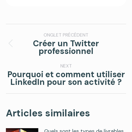
Post
ONGLET PRÉCÉDENT
navigation
Créer un Twitter
Previous
professionnel
post:
NEXT
Pourquoi et comment utiliser
Next
LinkedIn pour son activité ?
post:
Articles similaires
Quels sont les types de livrables