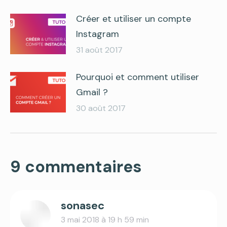
Créer et utiliser un compte
Instagram
31 août 2017
Pourquoi et comment utiliser
Gmail ?
30 août 2017
9 commentaires
sonasec
3 mai 2018 à 19 h 59 min
says: