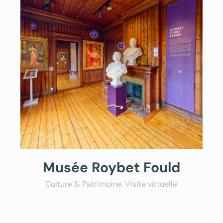
Musée Roybet Fould
Culture & Patrimoine
,
Visite virtuelle