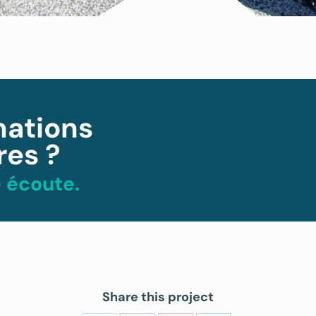
mations
es ?
 écoute.
Share this project