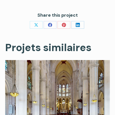
Share this project
Share
Share
Share
Share
on
on
on
on
Projets similaires
X
Facebook
Pinterest
LinkedIn