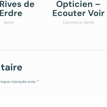
 Rives de
Opticien –
’Erdre
Ecouter Voir
Santé
Commerce
,
Santé
taire
 requis marqués avec
*