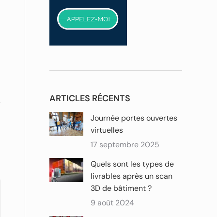
Résidence
Mat
sénior – LNA
Jules
Santé
Santé
ARTICLES RÉCENTS
Journée portes ouvertes
virtuelles
17 septembre 2025
Quels sont les types de
livrables après un scan
3D de bâtiment ?
9 août 2024