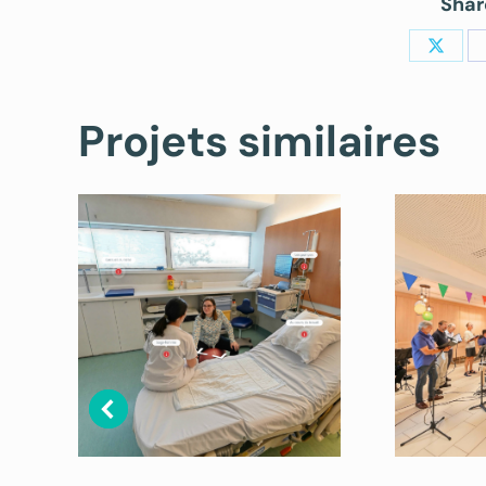
Shar
Share
on
Projets similaires
X