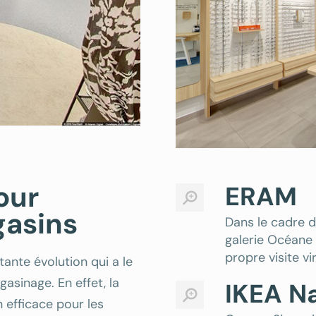
pour
ERAM
gasins
Dans le cadre du
galerie Océane 
propre visite v
tante évolution qui a le
asinage. En effet, la
IKEA N
n efficace pour les