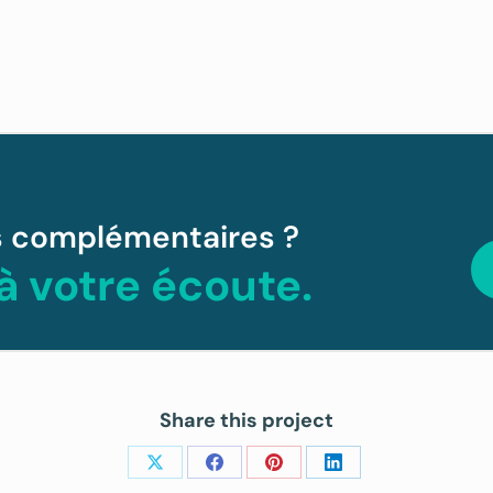
s complémentaires ?
 votre écoute.
Share this project
Share
Share
Share
Share