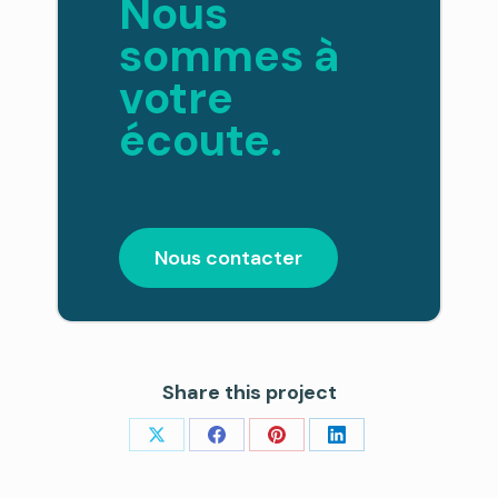
Nous
sommes à
votre
écoute.
Nous contacter
Share this project
Share
Share
Share
Share
on
on
on
on