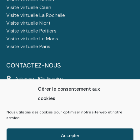
Visite virtuelle Caen
Visite virtuelle La Rochelle
Visite virtuelle Niort
Visite virtuelle Poitiers
Visite virtuelle Le Mans
Visite virtuelle Paris
CONTACTEZ-NOUS
Adresse : 10b lincuire
44310 Saint Colomban
Gérer le consentement aux
Tél :
06 23 23 47 25
cookies
Mail :
contact@atlanticdigital.fr
Nous utilisons des cookies pour optimiser notre site web et notre
service.
Suivez-nous
Accepter