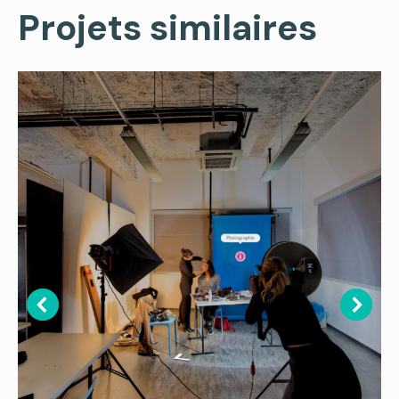
Projets similaires
X
Facebook
Pinterest
LinkedIn