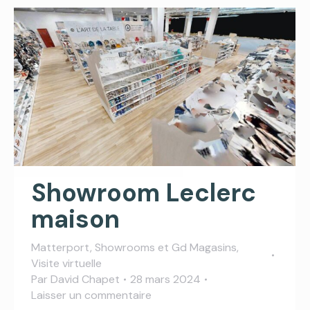
Showroom Leclerc
maison
Matterport
,
Showrooms et Gd Magasins
,
Visite virtuelle
Par
David Chapet
28 mars 2024
Laisser un commentaire