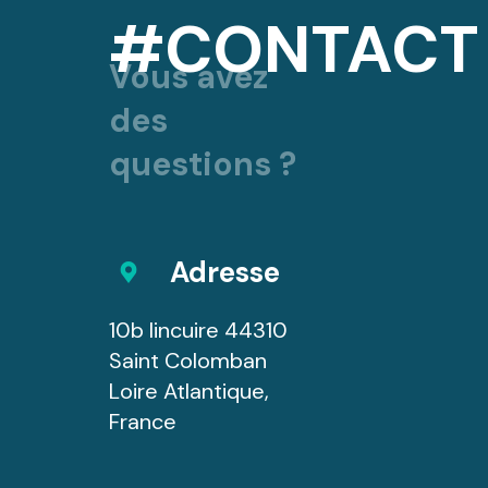
#CONTACT
Vous avez
des
questions ?
Adresse
10b lincuire 44310
Saint Colomban
Loire Atlantique,
France