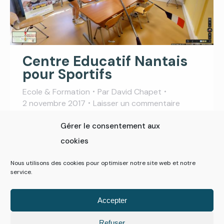
Centre Educatif Nantais
pour Sportifs
Ecole & Formation
Par
David Chapet
2 novembre 2017
Laisser un commentaire
Visite virtuelle CENS de l’école Centre
Gérer le consentement aux
Educatif Nantais pour Sportifs
cookies
Nous utilisons des cookies pour optimiser notre site web et notre
service.
←
1
2
Accepter
Refuser