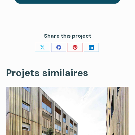
Share this project
Share
Share
Share
Share
on
on
on
on
X
Facebook
Pinterest
LinkedIn
Projets similaires