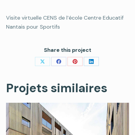
Visite virtuelle CENS de l’école Centre Educatif
Nantais pour Sportifs
Share this project
Share
Share
Share
Share
on
on
on
on
Projets similaires
X
Facebook
Pinterest
LinkedIn