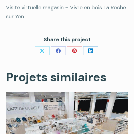
Visite virtuelle magasin – Vivre en bois La Roche
sur Yon
Share this project
Share
Share
Share
Share
on
on
on
on
Projets similaires
X
Facebook
Pinterest
LinkedIn