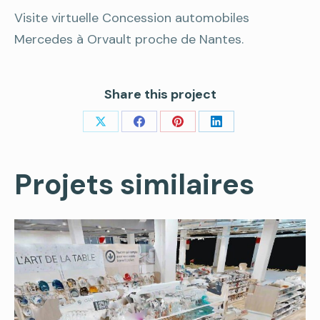
Visite virtuelle Concession automobiles
Mercedes à Orvault proche de Nantes.
Share this project
Share
Share
Share
Share
on
on
on
on
Projets similaires
X
Facebook
Pinterest
LinkedIn