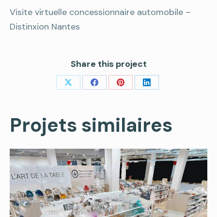
Visite virtuelle concessionnaire automobile –
Distinxion Nantes
Share this project
Share
Share
Share
Share
on
on
on
on
Projets similaires
X
Facebook
Pinterest
LinkedIn