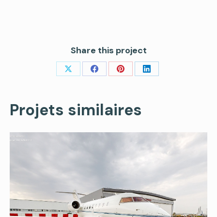
Share this project
Share
Share
Share
Share
on
on
on
on
X
Facebook
Pinterest
LinkedIn
Projets similaires